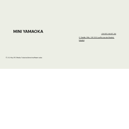
MINI YAMAOKA
+34 911 46 97 26
C. Dublín, 39b, 28232 Las Rozas de Madrid,
Madrid
© 2024 by SFZ Media. Todos los Derechos Reservados